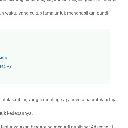
utuh waktu yang cukup lama untuk menghasilkan pundi-
Saja
442 H)
tuk saat ini, yang terpenting saya mencoba untuk belajar
tuk kedepannya.
n tentunya akan bergabung menjadi publisher Adsense. 