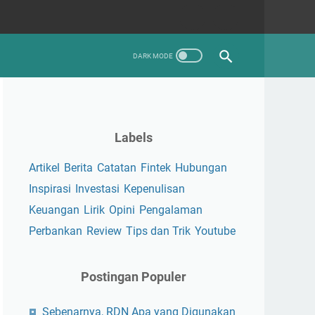
Labels
Artikel
Berita
Catatan
Fintek
Hubungan
Inspirasi
Investasi
Kepenulisan
Keuangan
Lirik
Opini
Pengalaman
Perbankan
Review
Tips dan Trik
Youtube
Postingan Populer
Sebenarnya, RDN Apa yang Digunakan