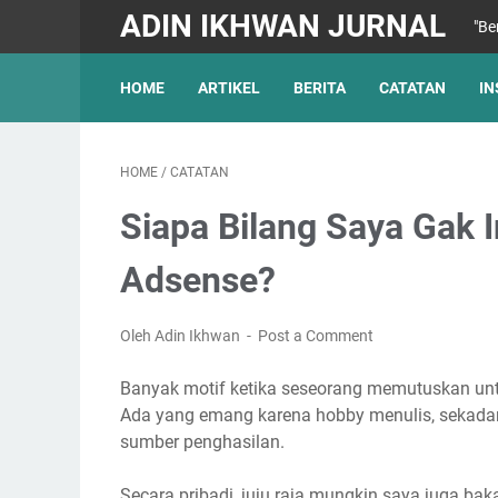
ADIN IKHWAN JURNAL
"Be
HOME
ARTIKEL
BERITA
CATATAN
IN
HOME
/
CATATAN
Siapa Bilang Saya Gak I
Adsense?
Oleh Adin Ikhwan
Post a Comment
Banyak motif ketika seseorang memutuskan unt
Ada yang emang karena hobby menulis, sekadar 
sumber penghasilan.
Secara pribadi, juju raja mungkin saya juga ba